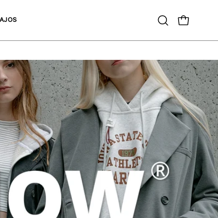
AJOS
Open
OPEN CAR
search
bar